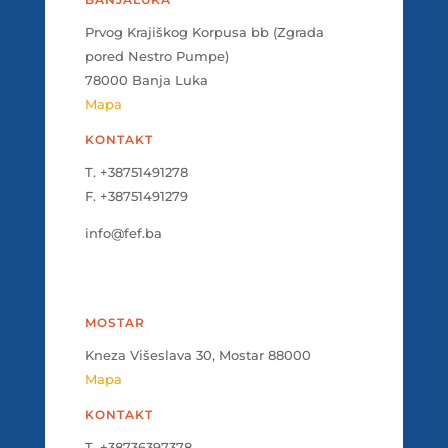
Prvog Krajiškog Korpusa bb (Zgrada
pored Nestro Pumpe)
78000 Banja Luka
Mapa
KONTAKT
T. +38751491278
F. +38751491279
info@fef.ba
MOSTAR
Kneza Višeslava 30, Mostar 88000
Mapa
KONTAKT
T. +38736397378