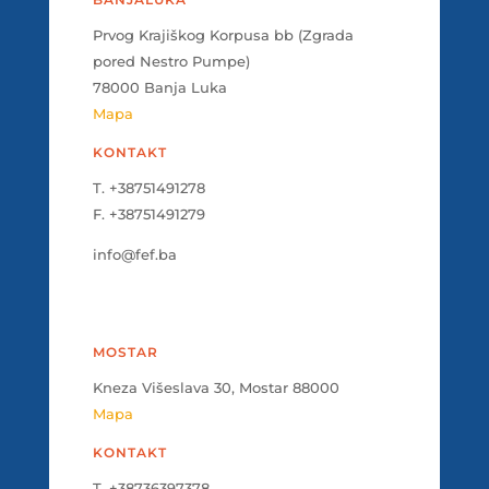
Prvog Krajiškog Korpusa bb (Zgrada
pored Nestro Pumpe)
78000 Banja Luka
Mapa
KONTAKT
T. +38751491278
F. +38751491279
info@fef.ba
MOSTAR
Kneza Višeslava 30, Mostar 88000
Mapa
KONTAKT
T. +38736397378