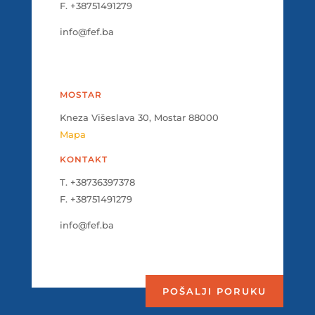
F. +38751491279
info@fef.ba
MOSTAR
Kneza Višeslava 30, Mostar 88000
Mapa
KONTAKT
T. +38736397378
F. +38751491279
info@fef.ba
POŠALJI PORUKU