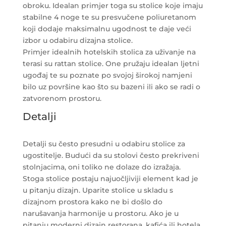
obroku. Idealan primjer toga su stolice koje imaju
stabilne 4 noge te su presvučene poliuretanom
koji dodaje maksimalnu ugodnost te daje veći
izbor u odabiru dizajna stolice.
Primjer idealnih hotelskih stolica za uživanje na
terasi su rattan stolice. One pružaju idealan ljetni
ugođaj te su poznate po svojoj širokoj namjeni
bilo uz površine kao što su bazeni ili ako se radi o
zatvorenom prostoru.
Detalji
Detalji su često presudni u odabiru stolice za
ugostitelje. Budući da su stolovi često prekriveni
stolnjacima, oni toliko ne dolaze do izražaja.
Stoga stolice postaju najuočljiviji element kad je
u pitanju dizajn. Uparite stolice u skladu s
dizajnom prostora kako ne bi došlo do
narušavanja harmonije u prostoru. Ako je u
pitanju moderni dizajn restorana, kafića ili hotela,