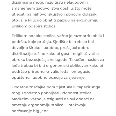
dizajnirane mogu rezultirati nelagodom i
smanjenjem zadovoljstva gostiju, što može
utjecati na njihovo iskustvo i ponovni dolazak.
Stoga je ključno obratiti pažnju na ergonomiju
prilikom odabira stolica.
Prilikom odabira stolica, važno je razmotriti oblik i
podršku koje pružaju. Sjedište bi trebalo biti
dovoljno široko i udobno, pružajući dobru
distribuciju težine kako bi gosti mogli uživati u
obroku bez osjećaja nelagode. Također, naslon za
leđa trebao bi biti ergonomski oblikovan kako bi
podržao prirodnu krivulju leđa i omogućio
opuštenu i udobnu poziciju za sjedenje.
Dodatne značajke poput jastuka ili tapecirunga
mogu dodatno poboljšati udobnost stolica.
Međutim, važno je osigurati da ovi dodaci ne
ometaju ergonomiju stolice ili otežavaju
održavanje higijene.