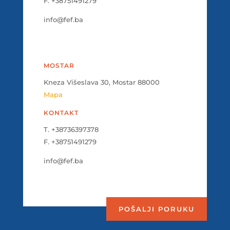
F. +38751491279
info@fef.ba
MOSTAR
Kneza Višeslava 30, Mostar 88000
Mapa
KONTAKT
T. +38736397378
F. +38751491279
info@fef.ba
POŠALJI PORUKU