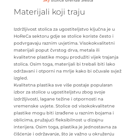
Sky
stolice brenda Siesta
Materijali koji traju
Izdržljivost stolica za ugostiteljstvo ključna je u
HoReCa sektoru gdje se stolice koriste često i
podvrgavaju raznim uvjetima. Visokokvalitetni
materijali poput čvrstog drva, metala ili
kvalitetne plastike mogu produžiti vijek trajanja
stolica. Osim toga, materijali bi trebali biti lako
održavani i otporni na mrlje kako bi očuvale svjež
izgled.
Kvalitetna plastika sve više postaje popularan
izbor za stolice u ugostiteljstvu zbog svoje
izdržljivosti, lagane težine i otpornosti na
vremenske uvjete. Stolice od visokokvalitetne
plastike mogu biti izrađene u raznim bojama i
oblicima, pružajući fleksibilnost u dizajnu
interijera. Osim toga, plastika je jednostavna za
čišćenje i održavanje, što je važno u okruženju